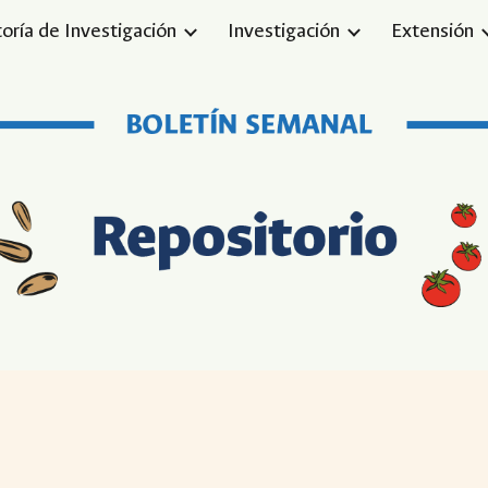
toría de Investigación
Investigación
Extensión
ip to main content
Skip to navigat