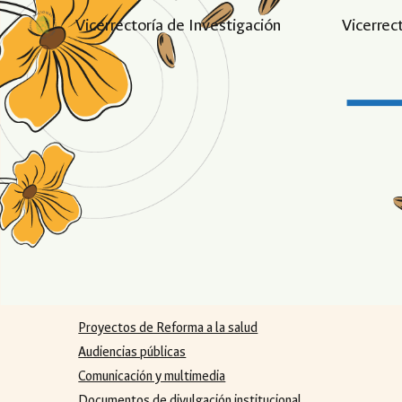
Vicerrectoría de Investigación
Vicerrec
Sk
Proyectos de Reforma a la salud
Audiencias públicas
Comunicación y multimedia
Documentos de divulgación institucional