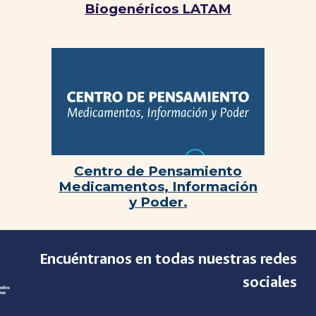
Biogenéricos LATAM
Centro de
P
ensamiento
M
edicamentos,
I
nformación
y
P
oder.
Encuéntranos en todas nuestras redes
sociales