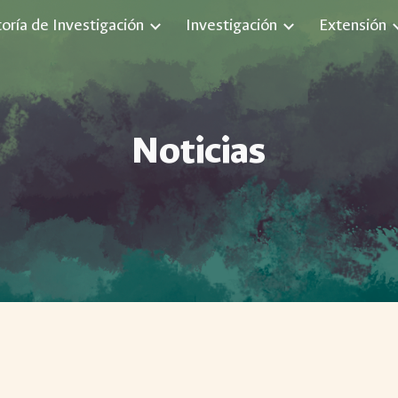
toría de Investigación
Investigación
Extensión
ip to main content
Skip to navigat
Noticias