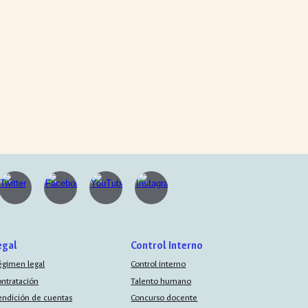
egal
Control Interno
égimen legal
Control interno
ontratación
Talento humano
endición de cuentas
Concurso docente