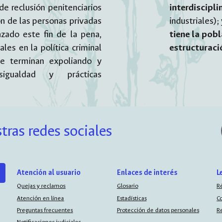
de reclusión penitenciarios
interdiscipli
ón de las personas privadas
industriales);
nzado este fin de la pena,
tiene la pob
les en la política criminal
estructuració
ue terminan expoliando y
igualdad y prácticas
tras redes sociales
Atención al usuario
Enlaces de interés
L
Quejas y reclamos
Glosario
R
Atención en línea
Estadísticas
C
Preguntas frecuentes
Protección de datos personales
R