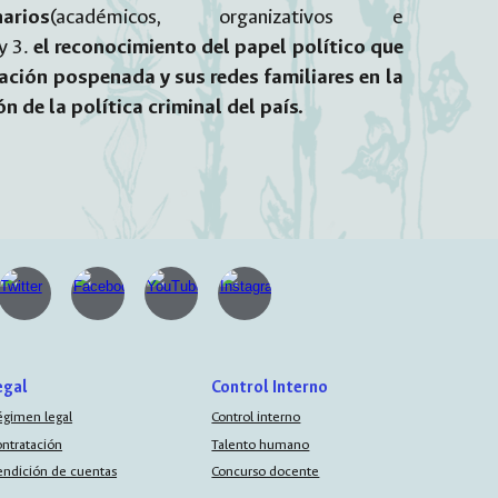
narios
(académicos, organizativos e
 y 3.
el reconocimiento del papel político que
lación pospenada y sus redes familiares en la
n de la política criminal del país.
egal
Control Interno
égimen legal
Control interno
ontratación
Talento humano
endición de cuentas
Concurso docente