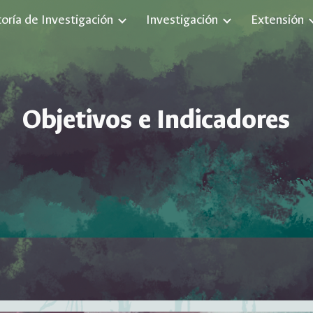
toría de Investigación
Investigación
Extensión
ip to main content
Skip to navigat
Objetivos e Indicadores