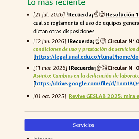
Lo más reciente
[
21
ju
l
. 2026]
!Recuerda¡
☝️🧐
Resolución 1
cual se reglamenta el uso de equipos generad
dictan otras disposiciones
[1
2
jun
. 2026]
!Recuerda¡
☝️🧐
Circular N° 
condiciones de uso y prestación de servicios
[
https://legal.unal.edu.co/rlunal/home/
[11 mar. 2026]
!Recuerda¡
☝️🧐
Circular N° 
Asunto: Cambios en la dedicación de laborat
[
https://drive.google.com/file/d/1nm
[01 oct. 2025]
Revive GESLAB 2025: mira 
Servicios