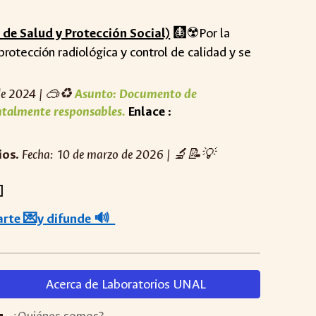
de Salud y Protección Social)
🩻☢️
Por la
rotección radiológica y control de calidad y se
e 202
4
| 🥽
♻️
Asunto:
Documento de
entalmente responsables
.
Enlace :
ios.
Fecha: 10 de marzo de 2026 |
🔬📝💡
]
parte 💌y difunde 🔊
Acerca de Laboratorios UNAL