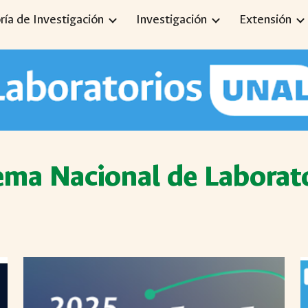
ría de Investigación
Investigación
Extensión
ip to main content
Skip to navigat
ema Nacional de Laborat