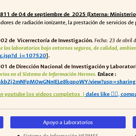
811 de 04 de septiembre de 2025 (Externa: Ministerio 
ores de radiación ionizante, la prestación de servicios de p
00
2
de
Vicerrectoría de Investigación
.
Fecha:
23
de
abril
d
 de los laboratorios bajo entornos seguros, de calidad, ambi
doc.jsp?d_i=107520
].
001 de Dirección Nacional de Investigación y Laborator
orios en el Sistema de Información Hermes.
Enlace :
JBQskbZj2mNFpM0wGNnIELe8kqpoWY/view?usp=sharing
en youtube los videos completos |
dales like 👍🏻, com
Apoyo a Laboratorios